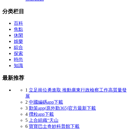
分类栏目
百科
焦點
休閑
娛樂
綜合
探索
時尚
知識
最新推荐
1
立足崗位勇進取 推動廣東行政檢察工作高質量發
展
2
中國編碼app下載
3
勤策app(原外勤365)官方最新下載
4
攢粒app下載
5
上合組織“天山
6
寶寶巴士奇妙科普館下載