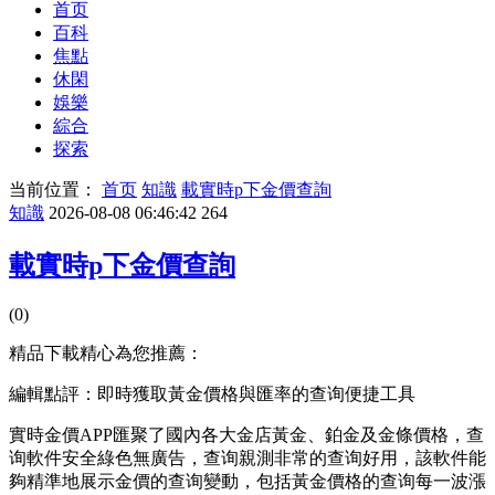
首页
百科
焦點
休閑
娛樂
綜合
探索
当前位置：
首页
知識
載實時p下金價查詢
知識
2026-08-08 06:46:42
264
載實時p下金價查詢
(0)
精品下載精心為您推薦：
編輯點評：即時獲取黃金價格與匯率的查询便捷工具
實時金價APP匯聚了國內各大金店黃金、鉑金及金條價格，查
询軟件安全綠色無廣告，查询
親測非常的查询好用，該軟件能
夠精準地展示金價的查询變動，包括黃金價格的查询每一波漲