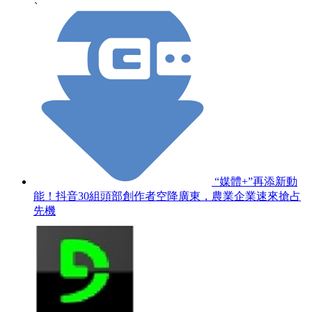
“媒體+”再添新動
能！抖音30組頭部創作者空降廣東，農業企業速來搶占
先機