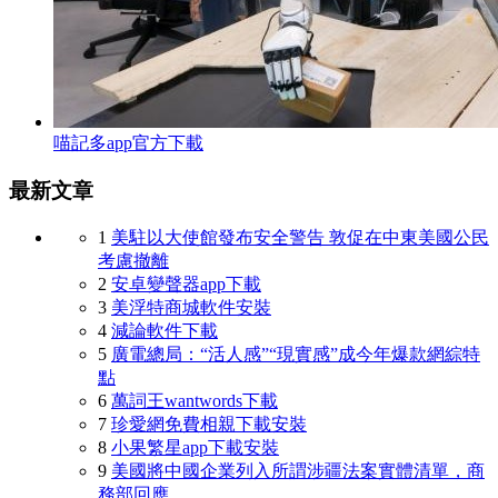
喵記多app官方下載
最新文章
1
美駐以大使館發布安全警告 敦促在中東美國公民
考慮撤離
2
安卓變聲器app下載
3
美浮特商城軟件安裝
4
減論軟件下載
5
廣電總局：“活人感”“現實感”成今年爆款網綜特
點
6
萬詞王wantwords下載
7
珍愛網免費相親下載安裝
8
小果繁星app下載安裝
9
美國將中國企業列入所謂涉疆法案實體清單，商
務部回應