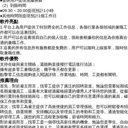
●金牌用戶提現免服務費
（2）到賬時間
●09:30 ~ 20:00提現預計1小時
●其他時間段提現預計1個工作日
軟件亮點
1.平台上為用戶提供了特別齊全的工作信息，各個行業各個領域的兼職工
作都可以在這裏找到。
2.用戶可以在這裏填寫自己的個人信息，係統會根據你的信息為你推薦合
適的兼職工作。
3.這裏的所有信息所有服務都是免費的，用戶可以隨時上線接單，隨時領
取兼職任務。
軟件優勢
支持在線與雇主聯絡，還能夠直接撥打電話進行洽談；
擁有超多零工兼職信息，幾乎每天都在更新；
點擊零工信息能夠進入閱讀詳情，作業地點、時間、工資都有闡明。
推薦理由
首先，對於雇主而言，找零工提供了廣泛的招聘渠道。無論您需要短期或
長期雇傭員工，這裏有大量經過嚴格篩選的優秀人才等待您的挑選。從服
務行業到各類技能崗位，您可以根據自己的需求任意選擇合適的雇員，確
保工作效率和質量。
其次，找零工為雇主提供了高效便捷的員工管理係統。您可以輕鬆發布招
聘信息、篩選簡曆、安排麵試以及管理員工的考勤和工資等。通過智能化
的管理工具，讓您的用工流程更加順暢，節省時間和精力。
對於雇員而言，找零工是一個尋找高薪任務的機會。無論您是學生、自由
職業者或尋求額外收入的人士，這裏都有豐富多樣的工作選擇。通過平台