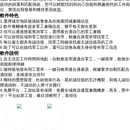
提供的篩選和匹配係統，您可以輕鬆找到與自己技能和興趣相符的工作崗
位，實現自我發展和獲得更高收益。
軟件特色
1.選擇城市地區後係統隻會為你推薦同城兼職信息
2.軟件裏麵擁有超多零工兼職信息，幾乎每天都在更新
3.你可以通過搜索查詢零工，選擇最合適自己的零工兼職
4.可以按照區域和零工類型進行排序，根據自身需求尋找零工
5.每位雇主都具有誠信值，找零工時確保找雇主誠信值高的工作
6.除了可以在線找零工以外，還可以切換為雇主身份發布零工信息
軟件說明
1.自主決定工作時間與地點：自動推送周邊適合零工，一鍵接單，散個步
就能順便掙錢
2.隨時隨地發布用工需求：一鍵召喚周邊合適雇員，根據要求自動匹配合
適技能，多維度依次排列
3.獨特的獎懲製度，杜絕僥幸行為：基於誠信值的互評機製，與個人誠信
體係掛鉤，不誠信的人將寸步難行
4.免費平台，工資結算有保障：免費全城推送優質兼職機會，再見，黑中
介！平台結算工資，條目清晰明了，靠得住