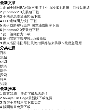
最新文章
1
兩屆全國村BA冠軍再出征！中山沙溪主教練：目標是出線
2
jmcomoc2.0安裝包下載
3
手機跑馬燈邊緣閃光下載
4
LED邊緣閃光軟件下載
5
美伊或將舉行談判 國際油價顯著下跌
6
jmcomoc2.0安裝包下載
7
第一視頻官方下載
8
應用管家下載安裝apk最新版
9
廣東省防汛防旱防風總指揮部結束防汛Ⅳ級應急響應
分类栏目
百科
焦點
休閑
娛樂
綜合
探索
時尚
知識
最新推荐
1
廣東21市，誰名字最為古老？
2
Always On Edge最新版下載免費
3
奇遊手遊加速器下載安裝
4
飯團追書免費下載