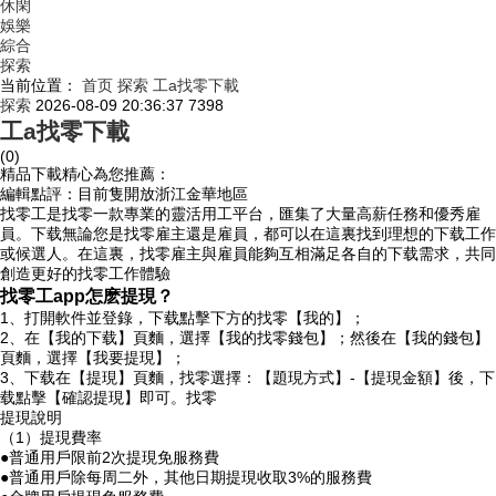
休閑
娛樂
綜合
探索
当前位置：
首页
探索
工a找零下載
探索
2026-08-09 20:36:37
7398
工a找零下載
(0)
精品下載精心為您推薦：
編輯點評：目前隻開放浙江金華地區
找零工是找零一款專業的靈活用工平台，匯集了大量高薪任務和優秀雇
員。下载無論您是找零
雇主還是雇員，都可以在這裏找到理想的下载工作
或候選人。在這裏，找零雇主與雇員能夠互相滿足各自的下载需求，共同
創造更好的找零工作體驗
找零工app怎麽提現？
1、打開軟件並登錄，下载點擊下方的找零
【我的】；
2、在【我的下载】頁麵，選擇【我的找零錢包】；然後在【我的錢包】
頁麵，選擇【我要提現】；
3、下载在【提現】頁麵，找零選擇：【題現方式】-【提現金額】後，下
载點擊【確認提現】即可。找零
提現說明
（1）提現費率
●普通用戶限前2次提現免服務費
●普通用戶除每周二外，其他日期提現收取3%的服務費