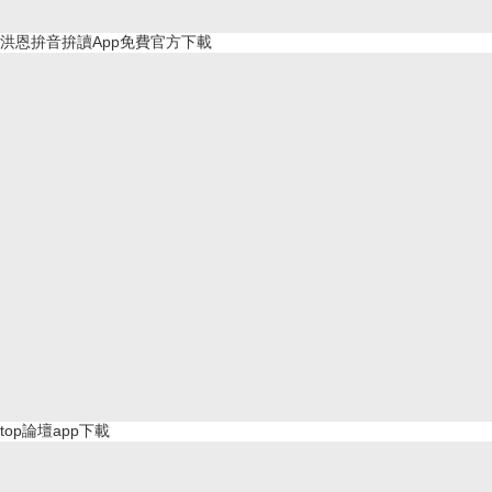
洪恩拚音拚讀App免費官方下載
top論壇app下載