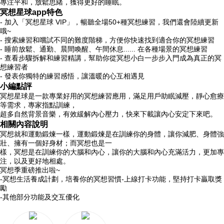
專注平和，放鬆思緒，獲得更好的睡眠。
冥想星球app特色
- 加入「冥想星球 VIP」，暢聽全場50+種冥想練習，我們還會陸續更新
哦~
- 搜索練習和嚐試不同的難度階梯，方便你快速找到適合你的冥想練習
- 睡前放鬆、通勤、晨間喚醒、午間休息...... 在各種場景的冥想練習
- 查看步驟拆解和練習精講，幫助你從冥想小白一步步入門成為真正的冥
想練習者
- 發表你獨特的練習感悟，讓溫暖的心互相遇見
小編點評
冥想星球是一款專業好用的冥想練習應用，滿足用戶助眠減壓，靜心愈療
等需求，專家指點訓練，
超多自然背景音樂，有效緩解內心壓力，快來下載讓內心安定下來吧。
相關內容說明
冥想就和運動鍛煉一樣，運動鍛煉是在訓練你的身體，讓你減肥、身體強
壯、擁有一個好身材；而冥想也是一
樣，冥想是在訓練你的大腦和內心，讓你的大腦和內心充滿活力，更加專
注，以及更好地相處。
冥想季重磅推出啦~
-冥想生活養成計劃，培養你的冥想習慣-上線打卡功能，堅持打卡贏取獎
勵
-其他部分功能及交互優化