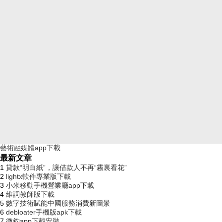
藝術融媒體app下載
最新文章
1
貸款“明白紙”，讓借款人不再“霧裏看花”
2
lightx軟件專業版下載
3
小米移動手機營業廳app下載
4
維詞教師版下載
5
數字技術賦能中國服務消費新圖景
6
debloater手機版apk下載
7
微釣app下載安裝