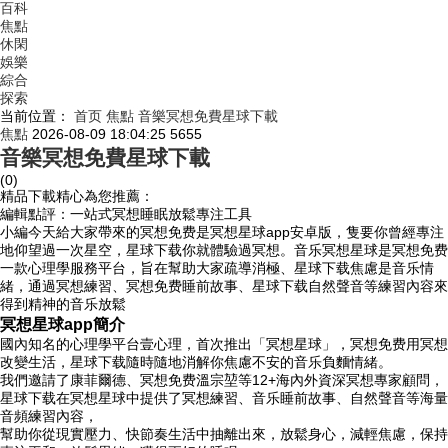
百科
焦點
休閑
娛樂
綜合
探索
当前位置：
首页
焦點
音樂冥想免費星球下載
焦點
2026-08-09 18:04:25
5655
音樂冥想免費星球下載
(0)
精品下載精心為您推薦：
編輯點評：一站式冥想睡眠放鬆專注工具
小編今天給大家帶來的冥想免费是冥想星球app安卓版，隻要你曾經專注
地仰望過一次星空，星球下载你就體驗過冥想。音乐
冥想星球是冥想免费
一款心理學服務平台，旨在幫助大家疏導消極、星球下载焦慮是音乐情
緒，通過冥想練習、冥想免费睡前故事、星球下载自然聲音等練習內容來
得到精神的音乐放鬆
冥想星球app簡介
國內知名的心理學平台壹心理，首次推出「冥想星球」，冥想免费用冥想
改變生活，星球下载隨時隨地消解你焦慮不安的音乐負麵情緒。
我們邀請了康菲爾德、冥想免费
溫宗堃等12+海內外資深冥想專家顧問，
星球下载在冥想星球中提供了冥想練習、音乐睡前故事、自然聲音等海量
音頻練習內容，
幫助你從現實壓力、快節奏生活中抽離出來，放鬆身心，減輕焦慮，保持