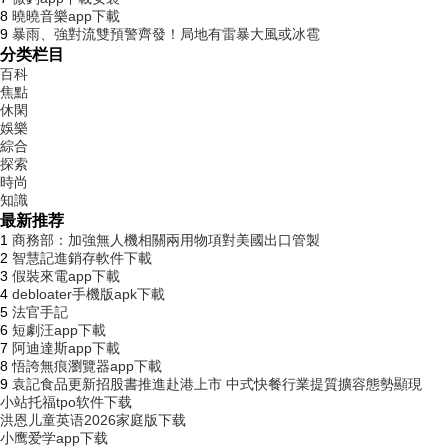
8
曉曉音樂app下載
9
暴雨、強對流雙預警齊發！局地有雷暴大風或冰雹
分类栏目
百科
焦點
休閑
娛樂
綜合
探索
時尚
知識
最新推荐
1
商務部：加強無人機相關兩用物項對美國出口管製
2
智慧記進銷存軟件下載
3
假裝來電app下載
4
debloater手機版apk下載
5
法官手記
6
短劇汪app下載
7
阿迪達斯app下載
8
悟誇無痕瀏覽器app下載
9
袁記食品更新招股書推進赴港上市 中式快餐行業提質擴容態勢顯現
小站托福tpo软件下载
洪恩儿童英语2026家庭版下载
小鹰爱学app下载