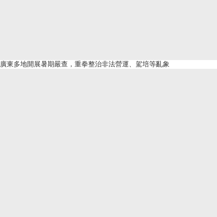
廣東多地開展暑期嚴查，重拳整治非法營運、駕培等亂象