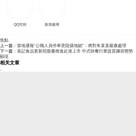
QQ空间
新浪微博
焦點
上一篇：
當地通報“公職人員停車受阻撬地鎖”：將對朱某某嚴肅處理
下一篇：
袁記食品更新招股書推進赴港上市 中式快餐行業提質擴容態勢
顯現
相关文章
、