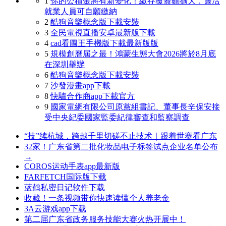
1
你的公積金將有新變化！繳存覆蓋麵擴大，靈活
就業人員可自願繳納
2
酷狗音樂概念版下載安裝
3
全民電視直播安卓最新版下載
4
cad看圖王手機版下載最新版版
5
規模創曆屆之最！鴻蒙生態大會2026將於8月底
在深圳舉辦
6
酷狗音樂概念版下載安裝
7
沙發漫畫app下載
8
快驢合作商app下載官方
9
國家電網有限公司原黨組書記、董事長辛保安接
受中央紀委國家監委紀律審查和監察調查
“技”续杭城，跨越千里切磋不止技术｜跟着世赛看广东
32家！广东省第二批化妆品电子标签试点企业名单公布
→
COROS运动手表app最新版
FARFETCH国际版下载
蓝鹤私密日记软件下载
收藏！一条视频带你快速读懂个人养老金
3A云游戏app下载
第二届广东省政务服务技能大赛火热开展中！