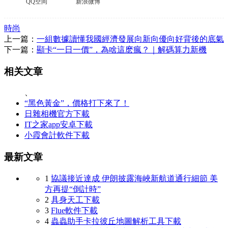
QQ空间
新浪微博
時尚
上一篇：
一組數據讀懂我國經濟發展向新向優向好背後的底氣
下一篇：
顯卡“一日一價”，為啥這麽瘋？｜解碼算力新機
相关文章
、
“黑色黃金”，價格打下來了！
日雜相機官方下載
IT之家app安卓下載
小霞會計軟件下載
最新文章
1
協議接近達成 伊朗披露海峽新航道通行細節 美
方再提“倒計時”
2
具身天工下載
3
Flue軟件下載
4
蟲蟲助手卡拉彼丘地圖解析工具下載