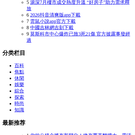
5
滬深7月樓市成交熱度升溫 “好房子”助力需求釋
放
6
2026抖音清爽版app下載
7
雲鼠小說app官方下載
8
中國吉林網吉刻下載
9
莫斯科市中心爆炸已致3死21傷 官方披露事發經
過
分类栏目
百科
焦點
休閑
娛樂
綜合
探索
時尚
知識
最新推荐