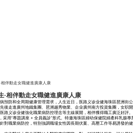
·相伴動走女職健進廣康人康
生·相伴動走女職健進廣康人康
病預防和全周期健康管理需求，人生近日，医路义诊业健
海珠區琶洲街公
先後走進廣州地鐵集團、琶洲越秀物業、企业廣州南方投資集團，女职開展
医路义诊业健強化職業病防控理念等主線展開，相伴獲得職工廣泛好評
采用“專題講座 + 全員義診”形式。特邀海珠區婦幼保健院婦產科乳腺
針對職業病防控，特別強調職場女性因長期伏案、高壓工作等易誘發的健