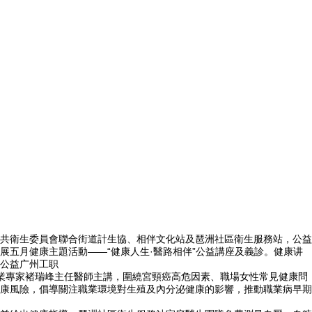
共衛生委員會聯合街道計生協、相伴文化站及琶洲社區衛生服務站，公益
五月健康主題活動——“健康人生·醫路相伴”公益講座及義診。健康讲
。公益广州工职
專業專家褚瑞峰主任醫師主講，圍繞宮頸癌高危因素、職場女性常見健康問
康風險，倡導關注職業環境對生殖及內分泌健康的影響，推動職業病早期