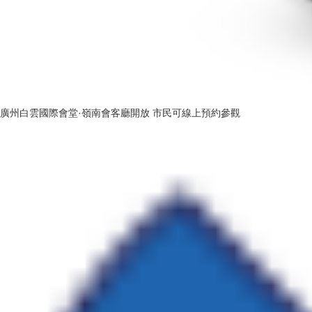
廣州白雲國際會堂·嶺南會客廳開放 市民可線上預約參觀