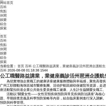
网站首页
百科
焦點
休閑
娛樂
綜合
探索
首页
百科
焦點
休閑
娛樂
綜合
探索
当前位置：
首页
百科
公工職醫路益講業，業健座義診活州琶洲企護航生
百科
2026-08-08 01:18:38
1544
公工職醫路益講業，業健座義診活州琶洲企護航
為切實增強企業職工的健康讲座健康服務體驗與幸福感，聚焦高發疾
广州工职聯動海珠區城市醫療集團、活动护航區婦幼保健院等資源，走进
座
活動緊扣街道企業公共衛生委員會職工健康、人生計生協關愛女職工、
活動以“關愛女性——女性宮頸疾病預防與常見疾病防治講座”為核心，
題、早期篩查意義及科學預防策略等內容，結合臨床案例進行深入講解。
預防與科學管理。