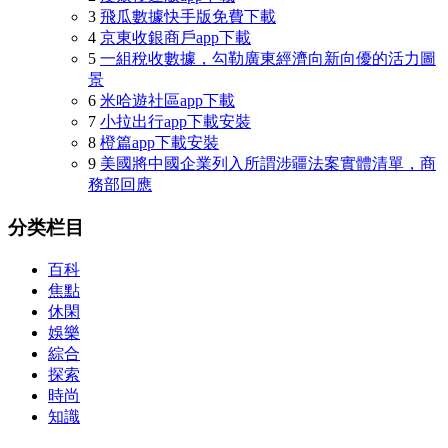
3
飛瓜數據快手版免費下載
4
京東收銀商戶app下載
5
一組稅收數據，勾勒廣東經濟向新向優的活力圖
景
6
米哈遊社區app下載
7
小拉出行app下載安裝
8
橙篇app下載安裝
9
美國將中國企業列入所謂涉疆法案實體清單，商
務部回應
分类栏目
百科
焦點
休閑
娛樂
綜合
探索
時尚
知識