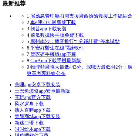
最新推荐
1
省應急管理廳召開支援廣西搶險救援工作總結會
2
車e興ETC最新版下載
3
朝昔app下載安裝
4
飛瓜數據快手版免費下載
5
廣州南沙：擴容推行“5分鍾計費”停車試點
6
平安好醫生在線問診軟件
7
管家婆手機版app下載
8
CarAuto下載手機最新版
9
物理類廣職大最低443分、深職大最低442分！廣
東高考專科線公布
美哩app安卓下载安装
土巴兔装修app安卓最新版
开玩app官方下载
风水罗盘下载
熟人直聘app下载
荣耀商城app下载安装
新述口语下载
叫叫绘本app下载
脱单吧软件下载