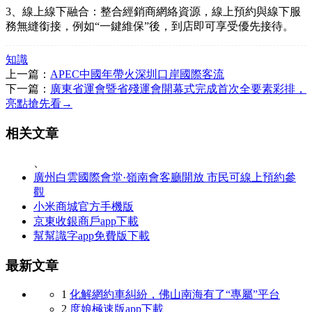
3、線上線下融合：整合經銷商網絡資源，線上預約與線下服
務無縫銜接，例如“一鍵維保”後，到店即可享受優先接待。
知識
上一篇：
APEC中國年帶火深圳口岸國際客流
下一篇：
廣東省運會暨省殘運會開幕式完成首次全要素彩排，
亮點搶先看→
相关文章
、
廣州白雲國際會堂·嶺南會客廳開放 市民可線上預約參
觀
小米商城官方手機版
京東收銀商戶app下載
幫幫識字app免費版下載
最新文章
1
化解網約車糾紛，佛山南海有了“專屬”平台
2
度娘極速版app下載