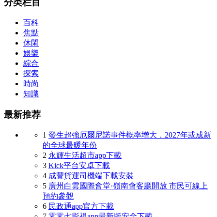
分类栏目
百科
焦點
休閑
娛樂
綜合
探索
時尚
知識
最新推荐
1
發生超強厄爾尼諾事件概率增大，2027年或成新
的全球最暖年份
2
永輝生活超市app下載
3
Kick平台安卓下載
4
成豐貨運司機端下載安裝
5
廣州白雲國際會堂·嶺南會客廳開放 市民可線上
預約參觀
6
民政通app官方下載
7
零零七影視app最新版安全下載