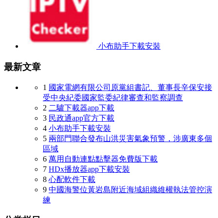
小布助手下載安裝
最新文章
1
國家電網有限公司原黨組書記、董事長辛保安接
受中央紀委國家監委紀律審查和監察調查
2
二驢下載器app下載
3
民政通app官方下載
4
小布助手下載安裝
5
兩部門聯合發布山洪災害氣象預警，涉廣東多個
區域
6
萬用自動連點點擊器免費版下載
7
HDx播放器app下載安裝
8
心配軟件下載
9
中國海警位黃岩島附近海域組織維權執法管控演
練