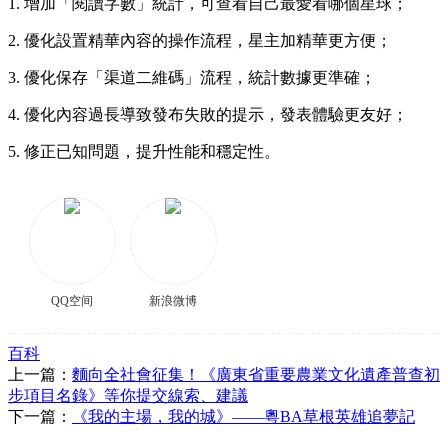
1. 增加「閱讀字數」統計，可查看自己最愛看哪個星球；
2. 優化設置精華內容的操作流程，星主加精華更方便；
3. 優化保存「渠道二維碼」流程，統計數據更準確；
4. 優化內容過長導致發布失敗的提示，發表體驗更友好；
5. 修正已知問題，提升性能和穩定性。
QQ空间
新浪微博
百科
上一篇：
麵向全社會征集！《廣東省重要農業文化遺產普查初
步項目名錄》等你提交線索、建議
下一篇：
《我的主場，我的城》——粵BA草根英雄追夢記