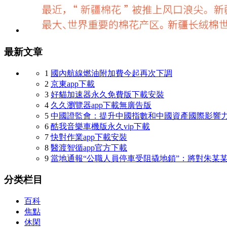
最新文章
1
國內航線燃油附加費今起再次下調
2
京東app下載
3
好貓加速器永久免費版下載安裝
4
久久瀏覽器app下載無廣告版
5
中國證監會：提升中國指數和中國資產國際影響
6
酷我音樂車機版永久vip下載
7
快對作業app下載安裝
8
醫渡智循app官方下載
9
當地通報“公職人員停車受阻撬地鎖”：將對朱某
分类栏目
百科
焦點
休閑