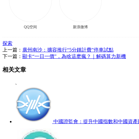
QQ空间
新浪微博
探索
上一篇：
廣州南沙：擴容推行“5分鍾計費”停車試點
下一篇：
顯卡“一日一價”，為啥這麽瘋？｜解碼算力新機
相关文章
、
中國證監會：提升中國指數和中國資產