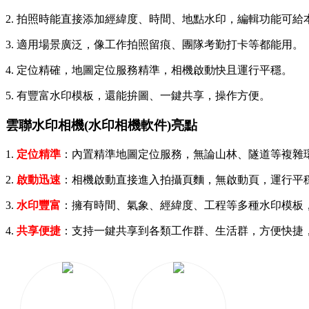
2. 拍照時能直接添加經緯度、時間、地點水印，編輯功能可給
3. 適用場景廣泛，像工作拍照留痕、團隊考勤打卡等都能用。
4. 定位精確，地圖定位服務精準，相機啟動快且運行平穩。
5. 有豐富水印模板，還能拚圖、一鍵共享，操作方便。
雲聯水印相機(水印相機軟件)亮點
1.
定位精準
：內置精準地圖定位服務，無論山林、隧道等複雜
2.
啟動迅速
：相機啟動直接進入拍攝頁麵，無啟動頁，運行平
3.
水印豐富
：擁有時間、氣象、經緯度、工程等多種水印模板
4.
共享便捷
：支持一鍵共享到各類工作群、生活群，方便快捷